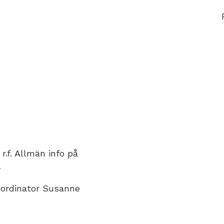
r.f. Allmän info på
m
oordinator Susanne