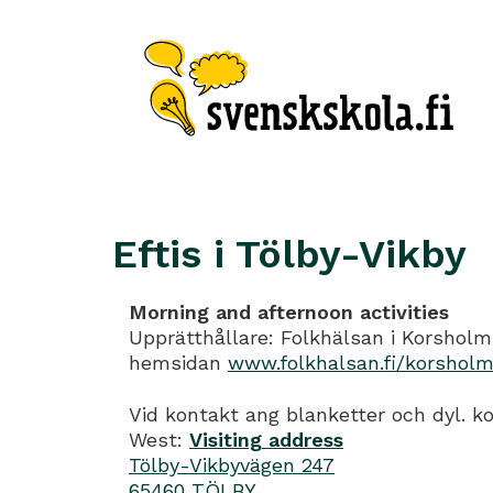
Eftis i Tölby-Vikby
Morning and afternoon activities
Upprätthållare: Folkhälsan i Korsholm 
hemsidan
www.folkhalsan.fi/korshol
Vid kontakt ang blanketter och dyl. k
West:
Visiting address
Tölby-Vikbyvägen 247
65460 TÖLBY