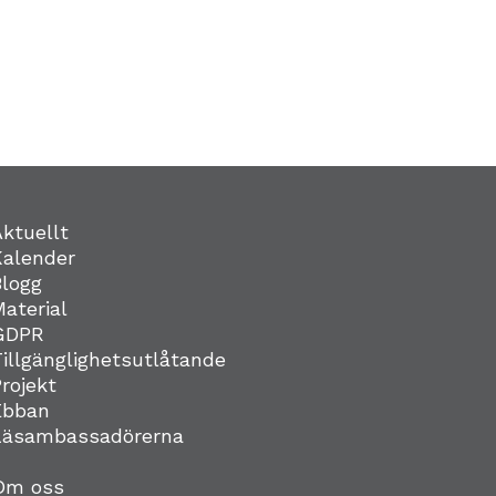
Aktuellt
Kalender
Blogg
Material
GDPR
Tillgänglighetsutlåtande
Projekt
Ebban
Läsambassadörerna
Om oss