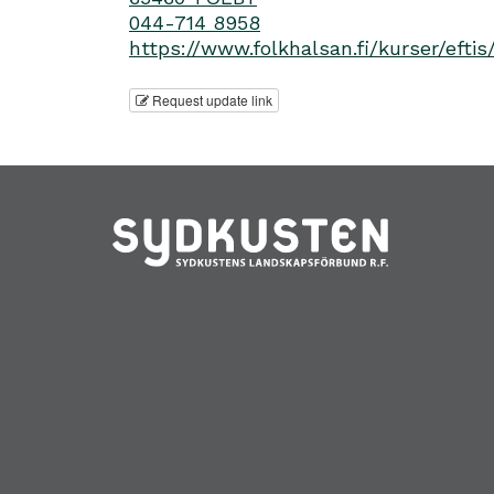
044-714 8958
https://www.folkhalsan.fi/kurser/eftis/
Request update link