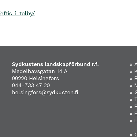
eftis-i-tolby/
Sydkustens landskapförbund r.f.
» 
Medelhavsgatan 14 A
» 
00220 Helsingfors
» 
044-733 47 20
» 
helsingfors@sydkusten.fi
» 
» 
» 
»
» 
» 