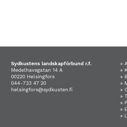
Sydkustens landskapförbund r.f.
» 
Medelhavsgatan 14 A
» 
00220 Helsingfors
» 
044-733 47 20
» 
helsingfors@sydkusten.fi
» 
» 
» 
»
» 