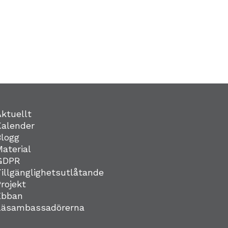
Aktuellt
Kalender
Blogg
Material
GDPR
Tillgänglighetsutlåtande
Projekt
Ebban
Läsambassadörerna