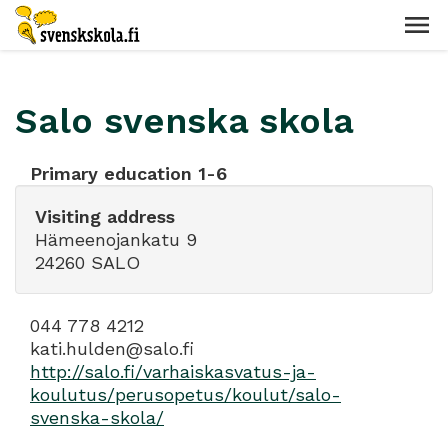
Salo svenska skola
Primary education 1-6
Visiting address
Hämeenojankatu 9
24260 SALO
044 778 4212
kati.hulden@salo.fi
http://salo.fi/varhaiskasvatus-ja-
koulutus/perusopetus/koulut/salo-
svenska-skola/