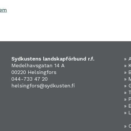
hem
Sydkustens landskapförbund r.f.
» 
Medelhavsgatan 14 A
» 
00220 Helsingfors
» 
044-733 47 20
» 
helsingfors@sydkusten.fi
» 
» 
» 
»
» 
» 