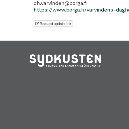
dh.varvinden@borga.fi
https://www.borga.fi/varvindens-dag
Request update link