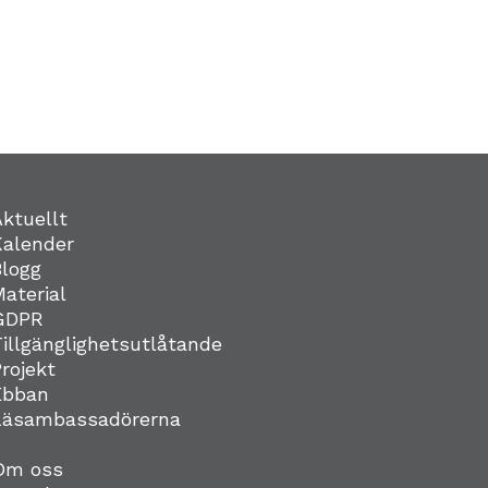
Aktuellt
Kalender
Blogg
Material
GDPR
Tillgänglighetsutlåtande
Projekt
Ebban
Läsambassadörerna
Om oss