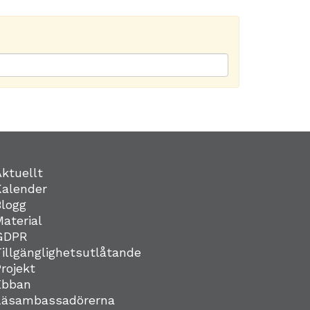
Aktuellt
Kalender
Blogg
Material
GDPR
Tillgänglighetsutlåtande
Projekt
Ebban
Läsambassadörerna