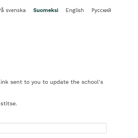
På svenska
Suomeksi
English
Pусский
link sent to you to update the school's
stitse.