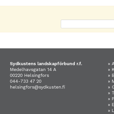
Sydkustens landskapförbund r.f.
» 
Medelhavsgatan 14 A
» 
00220 Helsingfors
» 
044-733 47 20
» 
helsingfors@sydkusten.fi
» 
» 
» 
»
» 