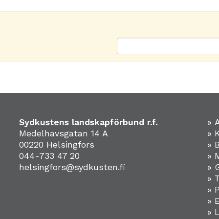
Sydkustens landskapförbund r.f.
» 
Medelhavsgatan 14 A
» 
00220 Helsingfors
» 
044-733 47 20
» 
helsingfors@sydkusten.fi
» 
» 
» 
»
» 