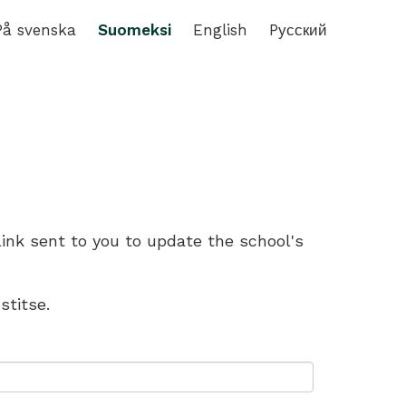
På svenska
Suomeksi
English
Pусский
link sent to you to update the school's
stitse.