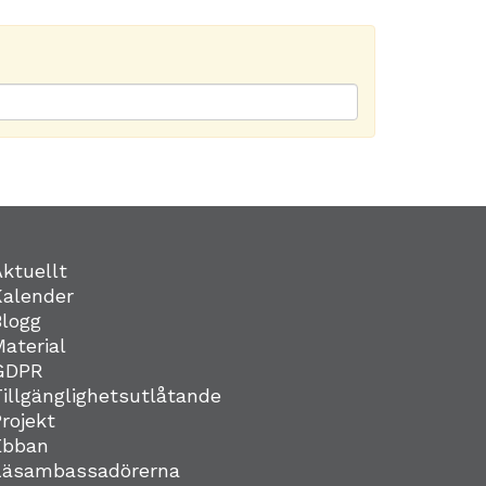
Aktuellt
Kalender
Blogg
Material
GDPR
Tillgänglighetsutlåtande
Projekt
Ebban
Läsambassadörerna