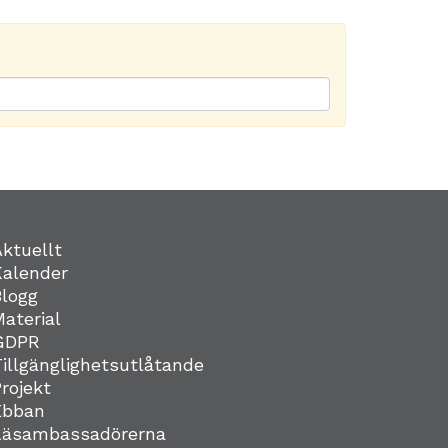
Aktuellt
Kalender
Blogg
Material
GDPR
Tillgänglighetsutlåtande
Projekt
Ebban
Läsambassadörerna