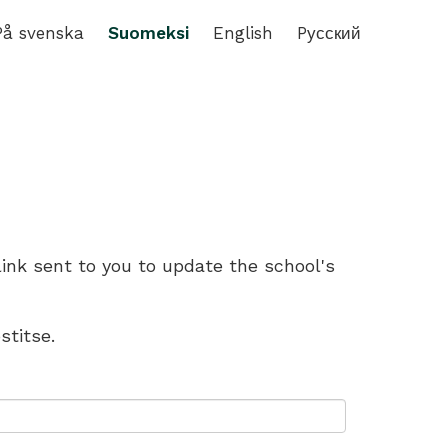
På svenska
Suomeksi
English
Pусский
link sent to you to update the school's
stitse.