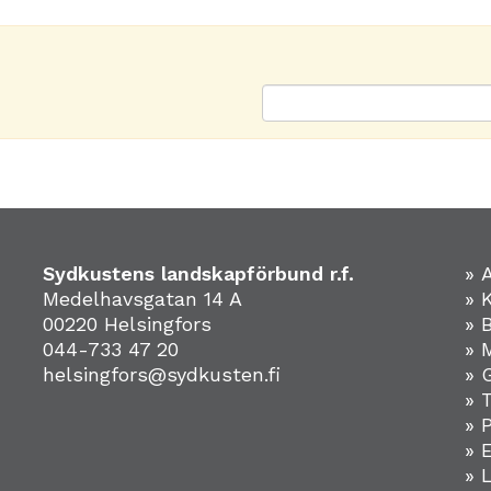
Sydkustens landskapförbund r.f.
» 
Medelhavsgatan 14 A
» 
00220 Helsingfors
» 
044-733 47 20
» 
helsingfors@sydkusten.fi
» 
» 
» 
»
» 