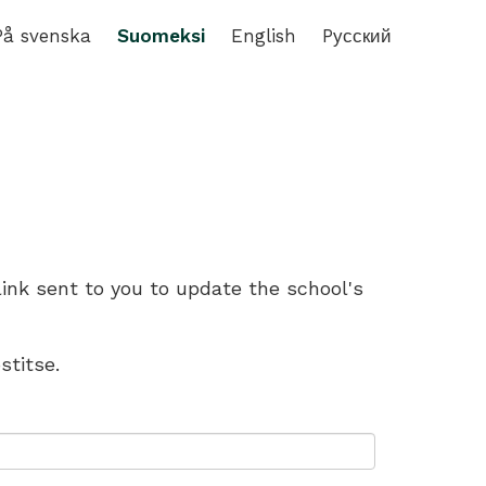
På svenska
Suomeksi
English
Pусский
link sent to you to update the school's
stitse.