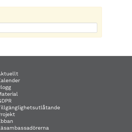
Aktuellt
Kalender
Blogg
Material
GDPR
Tillgänglighetsutlåtande
Projekt
Ebban
Läsambassadörerna