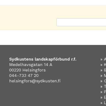
Sydkustens landskapförbund r.f.
» 
Medelhavsgatan 14 A
» 
00220 Helsingfors
» 
044-733 47 20
» 
helsingfors@sydkusten.fi
» 
» 
» 
»
» 