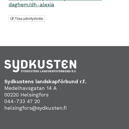
daghem/dh-alexia
Tilaa päivityslinkki
Sydkustens landskapförbund r.f.
Medelhavsgatan 14 A
00220 Helsingfors
044-733 47 20
helsingfors@sydkusten.fi