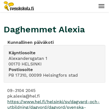
Daghemmet Alexia
Kunnallinen päiväkoti
Käyntiosoite
Alexandersgatan 1
00170 HELSINKI
Postiosoite
PB 17310, 00099 Helsingfors stad
09-3104 2045
pk.alexia@hel.fi
https://www.hel.fi/helsinki/sv/dagvard-och-
utbildning/dagvord/dagvord/svenska-