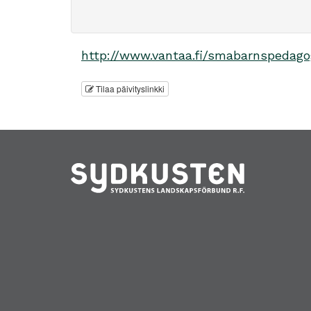
http://www.vantaa.fi/smabarnspedago
Tilaa päivityslinkki