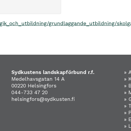
gik_och_utbildning/grundlaggande_utbildning/skol
Sydkustens landskapförbund r.f.
» 
Medelhavsgatan 14 A
» 
00220 Helsingfors
» 
044-733 47 20
» 
helsingfors@sydkusten.fi
» 
» 
» 
»
» 