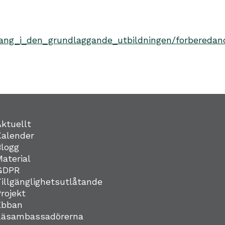
gang_i_den_grundlaggande_utbildningen/forberedan
Aktuellt
Kalender
Blogg
Material
GDPR
Tillgänglighetsutlåtande
Projekt
Ebban
Läsambassadörerna