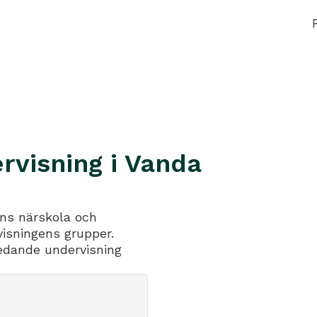
visning i Vanda
ens närskola och
visningens grupper.
redande undervisning