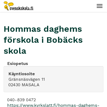
Hommas daghems
förskola i Bobäcks
skola
Esiopetus
Käyntiosoite
Gränsnäsvägen 11
02430 MASALA
040-839 0472
https://www.kyrkslatt.fi/hommas-daghems-