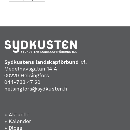
Sydkustens landskapförbund r.f.
Medelhavsgatan 14 A
00220 Helsingfors
044-733 47 20
helsingfors@sydkusten.fi
» Aktuellt
» Kalender
» Blogg