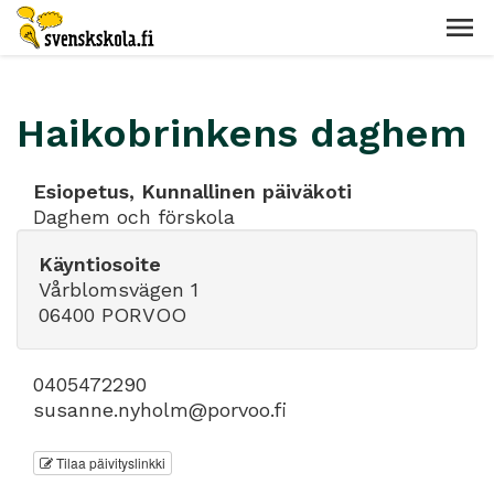
Haikobrinkens daghem
Esiopetus, Kunnallinen päiväkoti
Daghem och förskola
Käyntiosoite
Vårblomsvägen 1
06400 PORVOO
0405472290
susanne.nyholm@porvoo.fi
Tilaa päivityslinkki