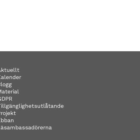
Aktuellt
Kalender
Blogg
Material
GDPR
Tillgänglighetsutlåtande
Projekt
Ebban
Läsambassadörerna