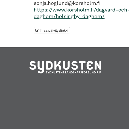
sonja.hoglund@korsholm.fi
https://www.korsholm.fi/dagvard-och
daghem/helsingby-daghem/
Tilaa päivityslinkki