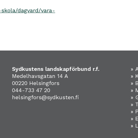
-skola/dagvard/vara-
Sydkustens landskapförbund r.f.
» 
Medelhavsgatan 14 A
» 
00220 Helsingfors
» 
044-733 47 20
» 
helsingfors@sydkusten.fi
» 
» 
» 
»
» 