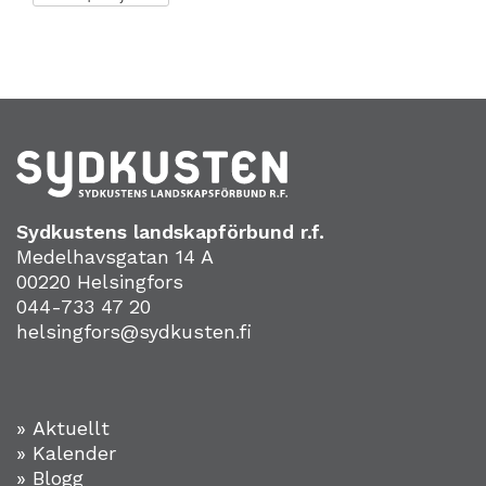
Sydkustens landskapförbund r.f.
Medelhavsgatan 14 A
00220 Helsingfors
044-733 47 20
helsingfors@sydkusten.fi
» Aktuellt
» Kalender
» Blogg