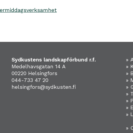
ftermiddagsverksamhet
Sydkustens landskapförbund r.f.
» 
Medelhavsgatan 14 A
» 
00220 Helsingfors
» 
044-733 47 20
» 
helsingfors@sydkusten.fi
» 
» 
» 
»
» 
» 