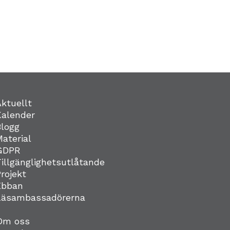
Aktuellt
Kalender
Blogg
Material
GDPR
Tillgänglighetsutlåtande
Projekt
Ebban
Läsambassadörerna
Om oss