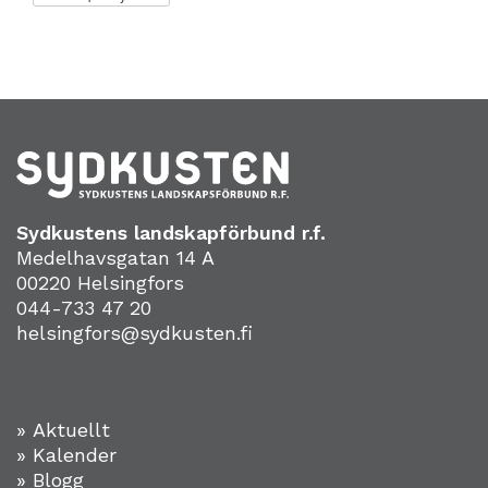
Sydkustens landskapförbund r.f.
Medelhavsgatan 14 A
00220 Helsingfors
044-733 47 20
helsingfors@sydkusten.fi
» Aktuellt
» Kalender
» Blogg