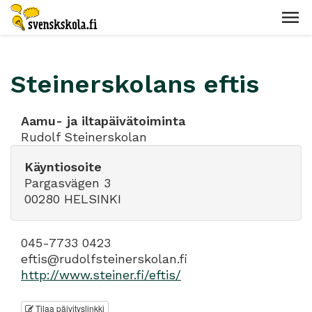
Steinerskolans eftis
Aamu- ja iltapäivätoiminta
Rudolf Steinerskolan
Käyntiosoite
Pargasvägen 3
00280 HELSINKI
045-7733 0423
eftis@rudolfsteinerskolan.fi
http://www.steiner.fi/eftis/
Tilaa päivityslinkki