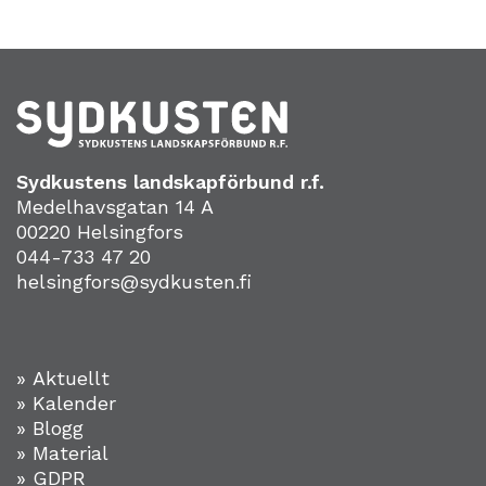
Sydkustens landskapförbund r.f.
Medelhavsgatan 14 A
00220 Helsingfors
044-733 47 20
helsingfors@sydkusten.fi
» Aktuellt
» Kalender
» Blogg
» Material
» GDPR