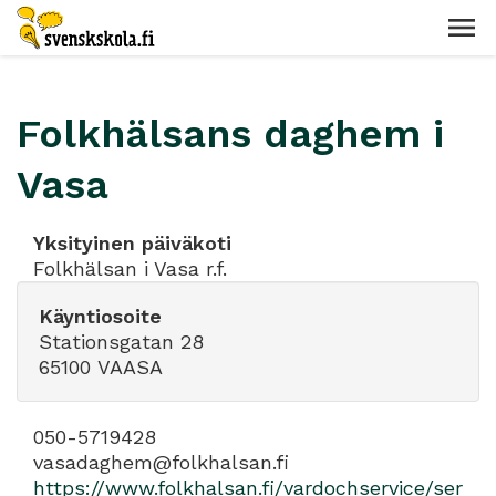
Folkhälsans daghem i
Vasa
Yksityinen päiväkoti
Folkhälsan i Vasa r.f.
Käyntiosoite
Stationsgatan 28
65100 VAASA
050-5719428
vasadaghem@folkhalsan.fi
https://www.folkhalsan.fi/vardochservice/ser