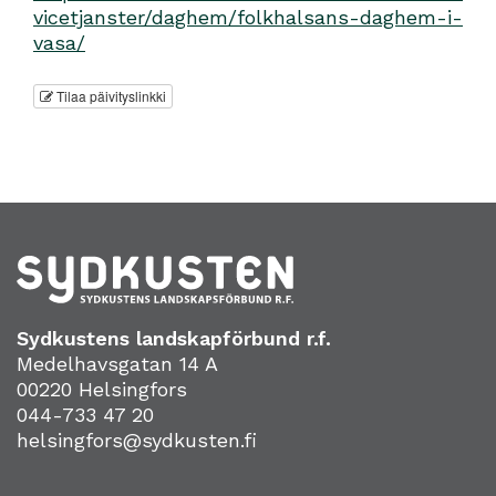
vicetjanster/daghem/folkhalsans-daghem-i-
vasa/
Tilaa päivityslinkki
Sydkustens landskapförbund r.f.
Medelhavsgatan 14 A
00220 Helsingfors
044-733 47 20
helsingfors@sydkusten.fi