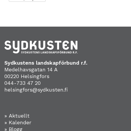
Sydkustens landskapförbund r.f.
Medelhavsgatan 14 A
00220 Helsingfors
044-733 47 20
helsingfors@sydkusten.fi
» Aktuellt
» Kalender
» Blogg