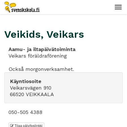
Veikids, Veikars
Aamu- ja iltapäivätoiminta
Veikars föräldraförening
Också morgonverksamhet.
Käyntiosoite
Veikarsvägen 910
66520 VEIKKAALA
050-505 4388
Tilaa päivityslinkki