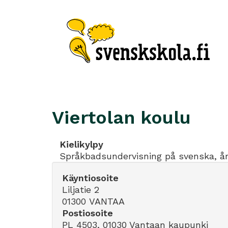
Viertolan koulu
Kielikylpy
Språkbadsundervisning på svenska, år
Käyntiosoite
Liljatie 2
01300 VANTAA
Postiosoite
PL 4503, 01030 Vantaan kaupunki