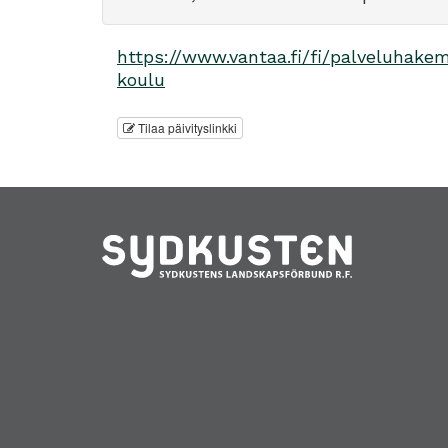
https://www.vantaa.fi/fi/palveluhakem
koulu
Tilaa päivityslinkki