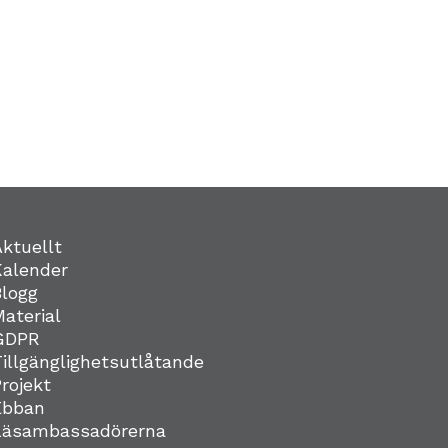
Aktuellt
Kalender
Blogg
Material
GDPR
Tillgänglighetsutlåtande
Projekt
Ebban
Läsambassadörerna