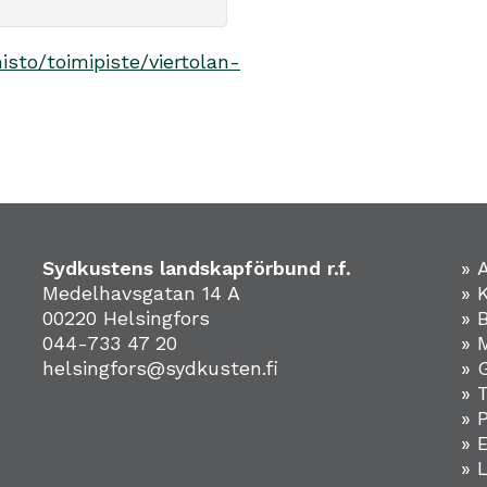
isto/toimipiste/viertolan-
Sydkustens landskapförbund r.f.
» 
Medelhavsgatan 14 A
» 
00220 Helsingfors
» 
044-733 47 20
» 
helsingfors@sydkusten.fi
» 
» 
» 
»
» 