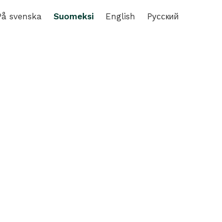
På svenska
Suomeksi
English
Pусский