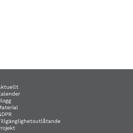
Aktuellt
Kalender
Blogg
Material
GDPR
Tillgänglighetsutlåtande
Projekt