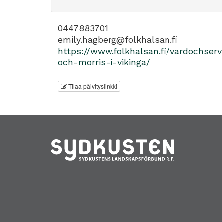
0447883701
emily.hagberg@folkhalsan.fi
https://www.folkhalsan.fi/vardochservi
och-morris-i-vikinga/
Tilaa päivityslinkki