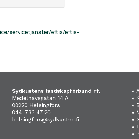
ce/servicetjanster/eftis/eftis-
Sydkustens landskapförbund r.f.
» 
Medelhavsgatan 14 A
» 
00220 Helsingfors
» 
044-733 47 20
» 
helsingfors@sydkusten.fi
» 
» 
» 