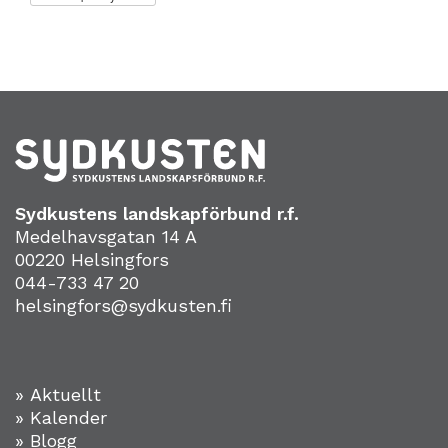
Sydkustens landskapförbund r.f.
Medelhavsgatan 14 A
00220 Helsingfors
044-733 47 20
helsingfors@sydkusten.fi
» Aktuellt
» Kalender
» Blogg