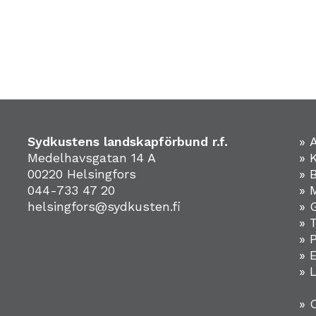
Sydkustens landskapförbund r.f.
» 
Medelhavsgatan 14 A
» 
00220 Helsingfors
» 
044-733 47 20
» 
helsingfors@sydkusten.fi
» 
» 
» 
»
» 
» 