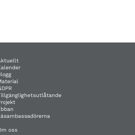
Aktuellt
Kalender
Blogg
Material
GDPR
Tillgänglighetsutlåtande
Projekt
Ebban
Läsambassadörerna
Om oss