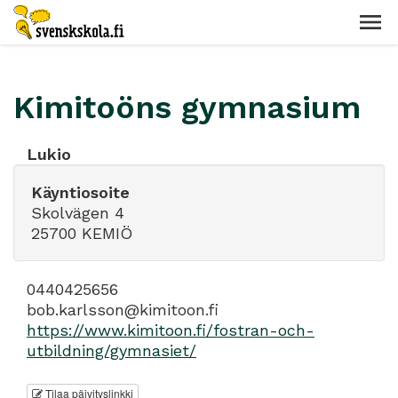
Kimitoöns gymnasium
Lukio
Käyntiosoite
Skolvägen 4
25700 KEMIÖ
0440425656
bob.karlsson@kimitoon.fi
https://www.kimitoon.fi/fostran-och-
utbildning/gymnasiet/
Tilaa päivityslinkki