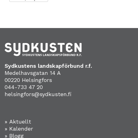
Sydkustens landskapförbund r.f.
Medelhavsgatan 14 A
00220 Helsingfors
044-733 47 20
helsingfors@sydkusten.fi
» Aktuellt
» Kalender
» Blogg