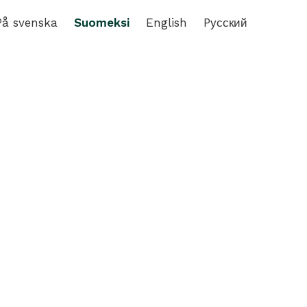
På svenska
Suomeksi
English
Pусский