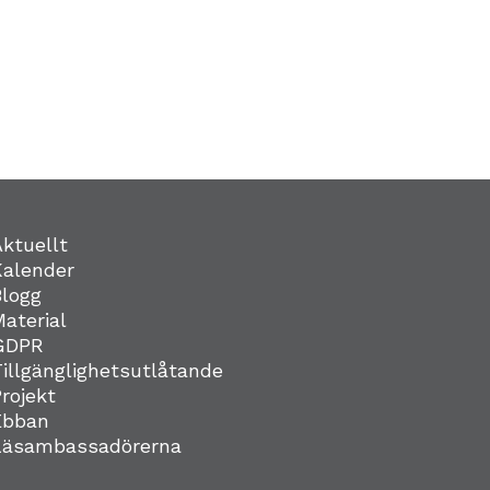
Aktuellt
Kalender
Blogg
Material
GDPR
Tillgänglighetsutlåtande
Projekt
Ebban
Läsambassadörerna