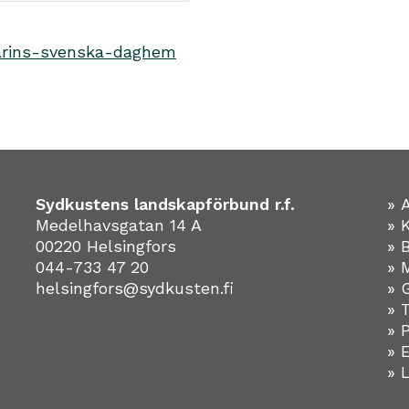
-karins-svenska-daghem
Sydkustens landskapförbund r.f.
» 
Medelhavsgatan 14 A
» 
00220 Helsingfors
» 
044-733 47 20
» 
helsingfors@sydkusten.fi
» 
» 
» 
»
» 