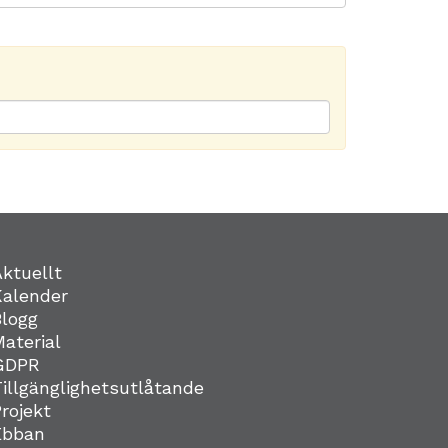
Aktuellt
Kalender
Blogg
Material
GDPR
Tillgänglighetsutlåtande
Projekt
Ebban