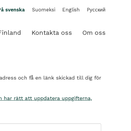
På svenska
Suomeksi
English
Pусский
Finland
Kontakta oss
Om oss
ess och få en länk skickad till dig för
har rätt att uppdatera uppgifterna,