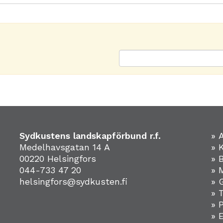
Sydkustens landskapförbund r.f.
» 
Medelhavsgatan 14 A
» 
00220 Helsingfors
» 
044-733 47 20
» 
helsingfors@sydkusten.fi
» 
» 
» 
»