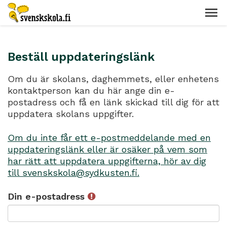
Beställ uppdateringslänk
Om du är skolans, daghemmets, eller enhetens
kontaktperson kan du här ange din e-
postadress och få en länk skickad till dig för att
uppdatera skolans uppgifter.
Om du inte får ett e-postmeddelande med en
uppdateringslänk eller är osäker på vem som
har rätt att uppdatera uppgifterna, hör av dig
till svenskskola@sydkusten.fi.
Din e-postadress