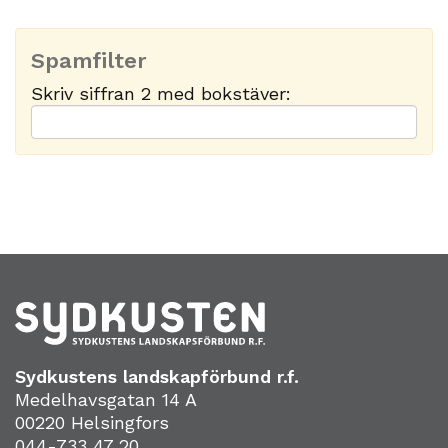
Spamfilter
Skriv siffran 2 med bokstäver:
Sydkustens landskapförbund r.f.
Medelhavsgatan 14 A
00220 Helsingfors
044-733 47 20