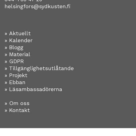
helsingfors@sydkusten.fi
» Aktuellt
» Kalender
» Blogg
» Material
» GDPR
» Tillgänglighetsutlåtande
» Projekt
»
Ebban
» Läsambassadörerna
» Om oss
» Kontakt