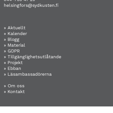
helsingfors@sydkusten.fi
» Aktuellt
» Kalender
» Blogg
» Material
» GDPR
» Tillgänglighetsutlåtande
» Projekt
»
Ebban
» Läsambassadörerna
» Om oss
» Kontakt