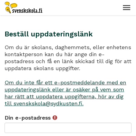
Beställ uppdateringslänk
Om du är skolans, daghemmets, eller enhetens
kontaktperson kan du här ange din e-
postadress och få en länk skickad till dig för att
uppdatera skolans uppgifter.
Om du inte får ett e-postmeddelande med en
uppdateringslänk eller är osäker på vem som
har rätt att uppdatera uppgifterna, hör av dig
till svenskskola@sydkusten.fi.
Din e-postadress