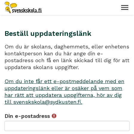
Beställ uppdateringslänk
Om du är skolans, daghemmets, eller enhetens
kontaktperson kan du här ange din e-
postadress och få en länk skickad till dig för att
uppdatera skolans uppgifter.
Om du inte får ett e-postmeddelande med en
uppdateringslänk eller är osäker på vem som
har rätt att uppdatera uppgifterna, hör av dig
till svenskskola@sydkusten.fi.
Din e-postadress