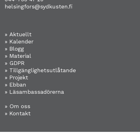
helsingfors@sydkusten.fi
» Aktuellt
» Kalender
» Blogg
» Material
» GDPR
» Tillgänglighetsutlåtande
» Projekt
»
Ebban
» Läsambassadörerna
» Om oss
» Kontakt