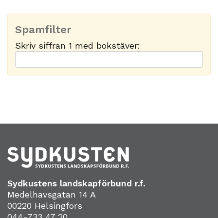
Spamfilter
Skriv siffran 1 med bokstäver:
Sydkustens landskapförbund r.f.
Medelhavsgatan 14 A
00220 Helsingfors
044-733 47 20