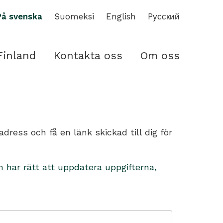
På svenska
Suomeksi
English
Pусский
Finland
Kontakta oss
Om oss
ess och få en länk skickad till dig för
har rätt att uppdatera uppgifterna,