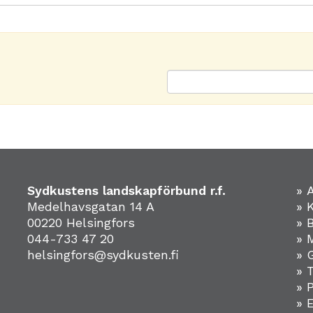
Sydkustens landskapförbund r.f.
» 
Medelhavsgatan 14 A
» 
00220 Helsingfors
» 
044-733 47 20
» 
helsingfors@sydkusten.fi
» 
» 
» 
»