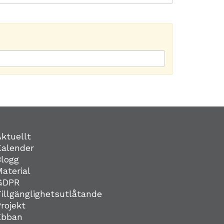
Aktuellt
Kalender
Blogg
Material
GDPR
Tillgänglighetsutlåtande
Projekt
Ebban