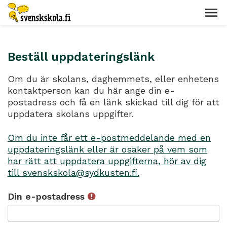
Beställ uppdateringslänk
Om du är skolans, daghemmets, eller enhetens
kontaktperson kan du här ange din e-
postadress och få en länk skickad till dig för att
uppdatera skolans uppgifter.
Om du inte får ett e-postmeddelande med en
uppdateringslänk eller är osäker på vem som
har rätt att uppdatera uppgifterna, hör av dig
till svenskskola@sydkusten.fi.
Din e-postadress