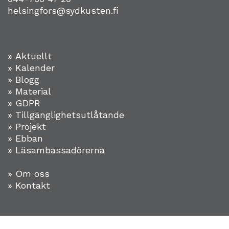
helsingfors@sydkusten.fi
» Aktuellt
» Kalender
» Blogg
» Material
» GDPR
» Tillgänglighetsutlåtande
» Projekt
»
Ebban
» Läsambassadörerna
» Om oss
» Kontakt