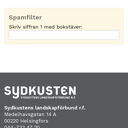
Spamfilter
Skriv siffran 1 med bokstäver:
Sydkustens landskapförbund r.f.
Medelhavsgatan 14 A
00220 Helsingfors
044-733 47 20