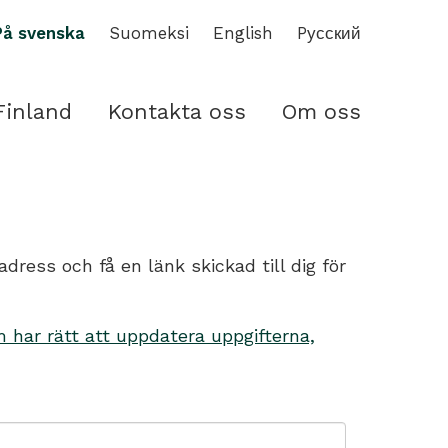
På svenska
Suomeksi
English
Pусский
Finland
Kontakta oss
Om oss
ess och få en länk skickad till dig för
har rätt att uppdatera uppgifterna,