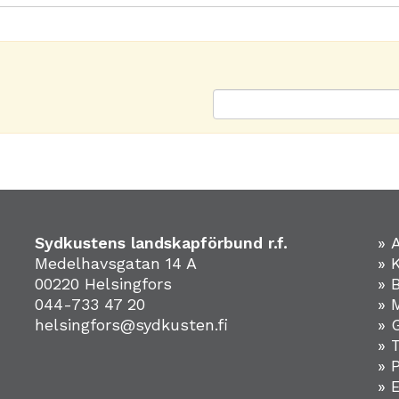
Sydkustens landskapförbund r.f.
» 
Medelhavsgatan 14 A
» 
00220 Helsingfors
» 
044-733 47 20
» 
helsingfors@sydkusten.fi
» 
» 
» 
»