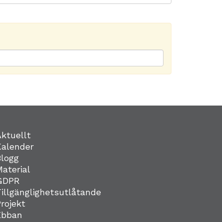
Aktuellt
Kalender
Blogg
Material
GDPR
Tillgänglighetsutlåtande
Projekt
Ebban