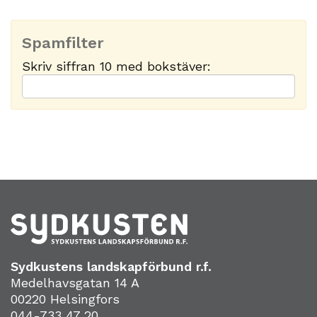
Spamfilter
Skriv siffran 10 med bokstäver:
Sydkustens landskapförbund r.f.
Medelhavsgatan 14 A
00220 Helsingfors
044-733 47 20