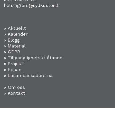
helsingfors@sydkusten.fi
» Aktuellt
» Kalender
» Blogg
» Material
» GDPR
» Tillgänglighetsutlåtande
» Projekt
»
Ebban
» Läsambassadörerna
» Om oss
» Kontakt