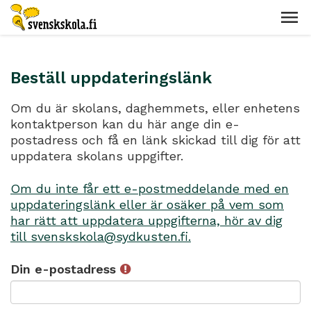
Beställ uppdateringslänk
Om du är skolans, daghemmets, eller enhetens
kontaktperson kan du här ange din e-
postadress och få en länk skickad till dig för att
uppdatera skolans uppgifter.
Om du inte får ett e-postmeddelande med en
uppdateringslänk eller är osäker på vem som
har rätt att uppdatera uppgifterna, hör av dig
till svenskskola@sydkusten.fi.
Din e-postadress