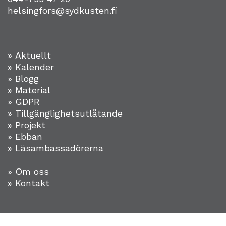
helsingfors@sydkusten.fi
» Aktuellt
» Kalender
» Blogg
» Material
» GDPR
» Tillgänglighetsutlåtande
» Projekt
»
Ebban
» Läsambassadörerna
» Om oss
» Kontakt