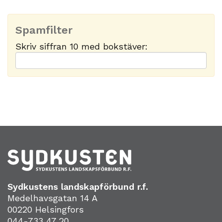
Spamfilter
Skriv siffran 10 med bokstäver:
Sydkustens landskapförbund r.f.
Medelhavsgatan 14 A
00220 Helsingfors
044-733 47 20