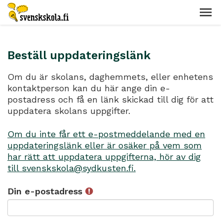
Beställ uppdateringslänk
Om du är skolans, daghemmets, eller enhetens
kontaktperson kan du här ange din e-
postadress och få en länk skickad till dig för att
uppdatera skolans uppgifter.
Om du inte får ett e-postmeddelande med en
uppdateringslänk eller är osäker på vem som
har rätt att uppdatera uppgifterna, hör av dig
till svenskskola@sydkusten.fi.
Din e-postadress