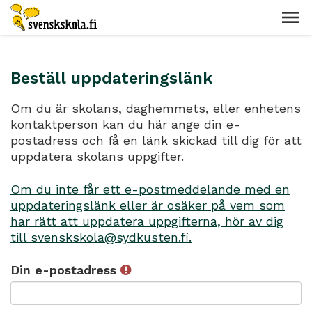
Beställ uppdateringslänk
Om du är skolans, daghemmets, eller enhetens
kontaktperson kan du här ange din e-
postadress och få en länk skickad till dig för att
uppdatera skolans uppgifter.
Om du inte får ett e-postmeddelande med en
uppdateringslänk eller är osäker på vem som
har rätt att uppdatera uppgifterna, hör av dig
till svenskskola@sydkusten.fi.
Din e-postadress