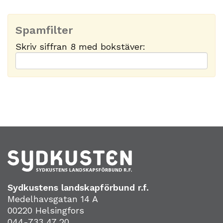
Spamfilter
Skriv siffran 8 med bokstäver:
Sydkustens landskapförbund r.f.
Medelhavsgatan 14 A
00220 Helsingfors
044-733 47 20