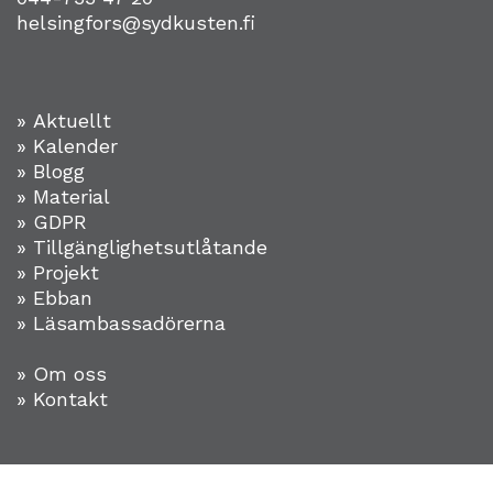
helsingfors@sydkusten.fi
» Aktuellt
» Kalender
» Blogg
» Material
» GDPR
» Tillgänglighetsutlåtande
» Projekt
»
Ebban
» Läsambassadörerna
» Om oss
» Kontakt