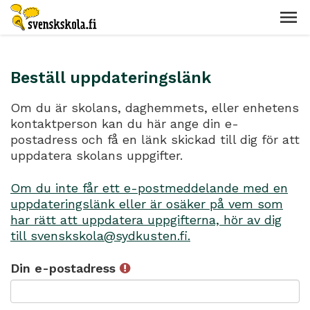
Beställ uppdateringslänk
Om du är skolans, daghemmets, eller enhetens
kontaktperson kan du här ange din e-
postadress och få en länk skickad till dig för att
uppdatera skolans uppgifter.
Om du inte får ett e-postmeddelande med en
uppdateringslänk eller är osäker på vem som
har rätt att uppdatera uppgifterna, hör av dig
till svenskskola@sydkusten.fi.
Din e-postadress