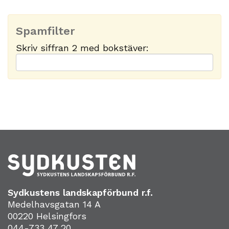
Spamfilter
Skriv siffran 2 med bokstäver:
Sydkustens landskapförbund r.f.
Medelhavsgatan 14 A
00220 Helsingfors
044-733 47 20