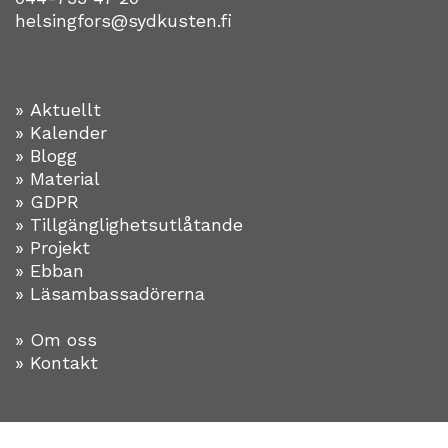
helsingfors@sydkusten.fi
» Aktuellt
» Kalender
» Blogg
» Material
» GDPR
» Tillgänglighetsutlåtande
» Projekt
»
Ebban
» Läsambassadörerna
» Om oss
» Kontakt