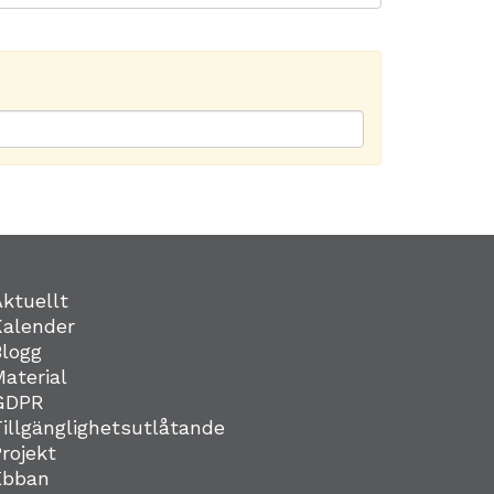
Aktuellt
Kalender
Blogg
Material
GDPR
Tillgänglighetsutlåtande
Projekt
Ebban