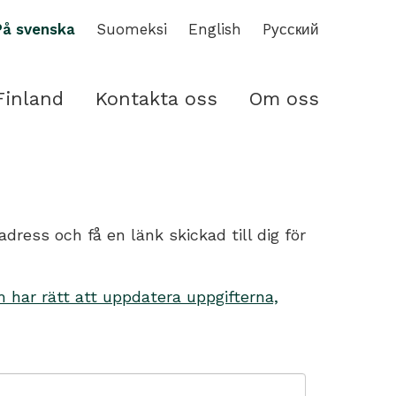
På svenska
Suomeksi
English
Pусский
Finland
Kontakta oss
Om oss
ess och få en länk skickad till dig för
har rätt att uppdatera uppgifterna,