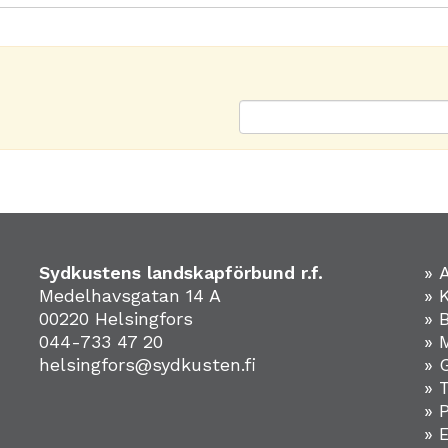
Sydkustens landskapförbund r.f.
» 
Medelhavsgatan 14 A
» 
00220 Helsingfors
» 
044-733 47 20
» 
helsingfors@sydkusten.fi
» 
» 
» 
»