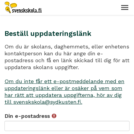
Beställ uppdateringslänk
Om du är skolans, daghemmets, eller enhetens
kontaktperson kan du här ange din e-
postadress och få en länk skickad till dig för att
uppdatera skolans uppgifter.
Om du inte får ett e-postmeddelande med en
uppdateringslänk eller är osäker på vem som
har rätt att uppdatera uppgifterna, hör av dig
till svenskskola@sydkusten.fi.
Din e-postadress