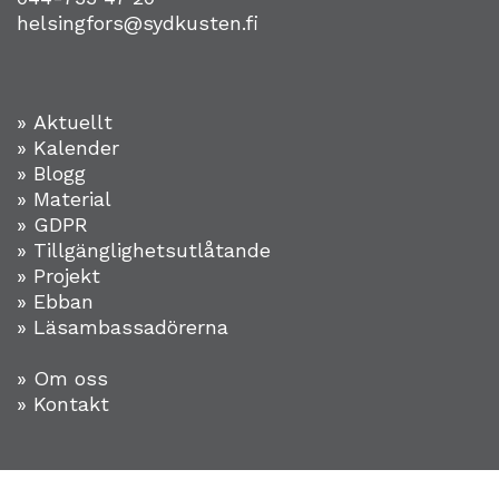
helsingfors@sydkusten.fi
» Aktuellt
» Kalender
» Blogg
» Material
» GDPR
» Tillgänglighetsutlåtande
» Projekt
»
Ebban
» Läsambassadörerna
» Om oss
» Kontakt