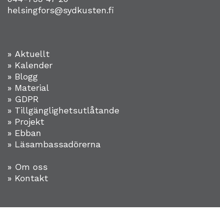
helsingfors@sydkusten.fi
» Aktuellt
» Kalender
» Blogg
» Material
» GDPR
» Tillgänglighetsutlåtande
» Projekt
»
Ebban
» Läsambassadörerna
» Om oss
» Kontakt