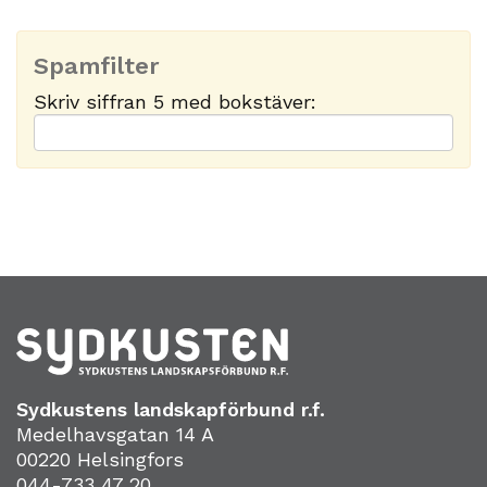
Spamfilter
Skriv siffran 5 med bokstäver:
Sydkustens landskapförbund r.f.
Medelhavsgatan 14 A
00220 Helsingfors
044-733 47 20