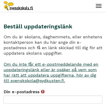
Beställ uppdateringslänk
Om du är skolans, daghemmets, eller enhetens
kontaktperson kan du här ange din e-
postadress och få en länk skickad till dig för att
uppdatera skolans uppgifter.
Om du inte får ett e-postmeddelande med en
uppdateringslänk eller är osäker på vem som
har rätt att uppdatera uppgifterna, hör av dig
till svenskskola@sydkusten.fi.
Din e-postadress