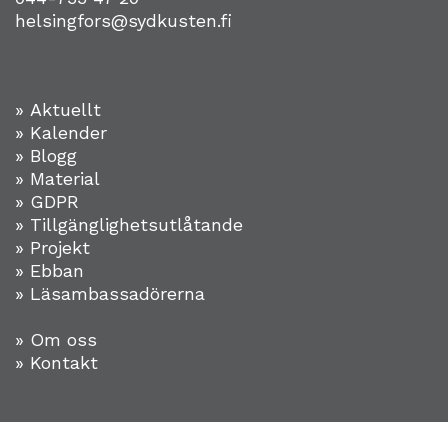
helsingfors@sydkusten.fi
» Aktuellt
» Kalender
» Blogg
» Material
» GDPR
» Tillgänglighetsutlåtande
» Projekt
»
Ebban
» Läsambassadörerna
» Om oss
» Kontakt