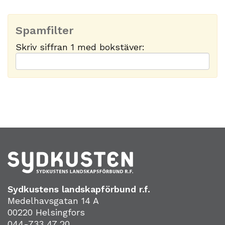
Spamfilter
Skriv siffran 1 med bokstäver:
Sydkustens landskapförbund r.f.
Medelhavsgatan 14 A
00220 Helsingfors
044-733 47 20