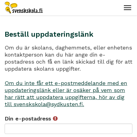
Beställ uppdateringslänk
Om du är skolans, daghemmets, eller enhetens
kontaktperson kan du här ange din e-
postadress och få en länk skickad till dig för att
uppdatera skolans uppgifter.
Om du inte får ett e-postmeddelande med en
uppdateringslänk eller är osäker på vem som
har rätt att uppdatera uppgifterna, hör av dig
till svenskskola@sydkusten.fi.
Din e-postadress