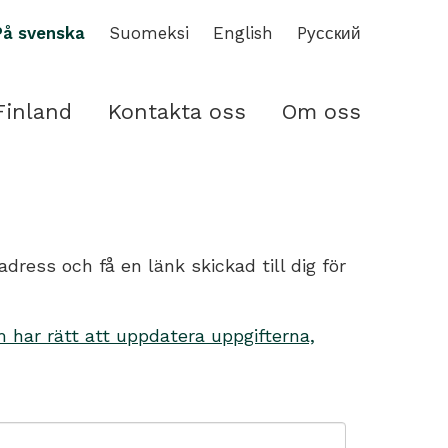
På svenska
Suomeksi
English
Pусский
Finland
Kontakta oss
Om oss
ess och få en länk skickad till dig för
har rätt att uppdatera uppgifterna,