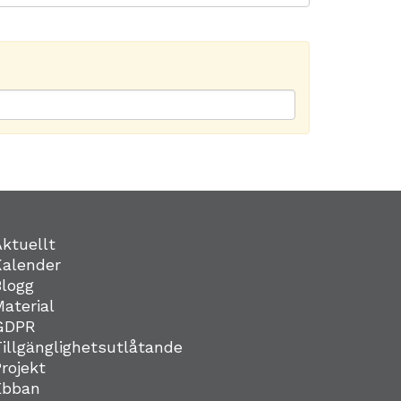
Aktuellt
Kalender
Blogg
Material
GDPR
Tillgänglighetsutlåtande
Projekt
Ebban