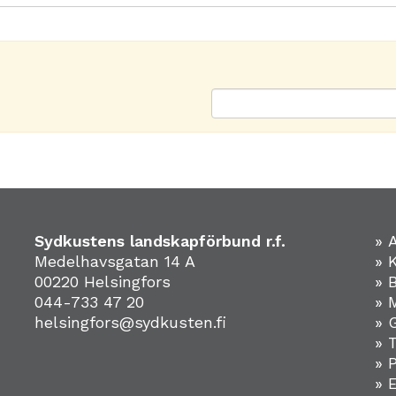
Sydkustens landskapförbund r.f.
» 
Medelhavsgatan 14 A
» 
00220 Helsingfors
» 
044-733 47 20
» 
helsingfors@sydkusten.fi
» 
» 
» 
»