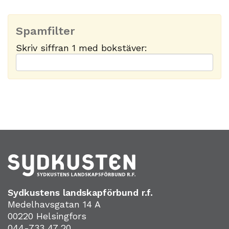
Spamfilter
Skriv siffran 1 med bokstäver:
Sydkustens landskapförbund r.f.
Medelhavsgatan 14 A
00220 Helsingfors
044-733 47 20