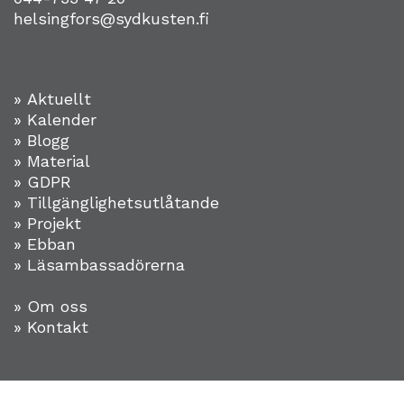
helsingfors@sydkusten.fi
» Aktuellt
» Kalender
» Blogg
» Material
» GDPR
» Tillgänglighetsutlåtande
» Projekt
»
Ebban
» Läsambassadörerna
» Om oss
» Kontakt