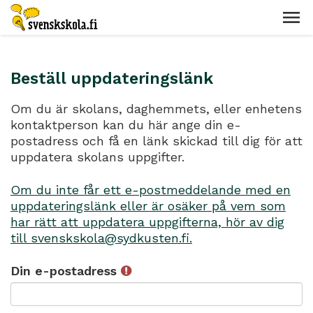
Beställ uppdateringslänk
Om du är skolans, daghemmets, eller enhetens
kontaktperson kan du här ange din e-
postadress och få en länk skickad till dig för att
uppdatera skolans uppgifter.
Om du inte får ett e-postmeddelande med en
uppdateringslänk eller är osäker på vem som
har rätt att uppdatera uppgifterna, hör av dig
till svenskskola@sydkusten.fi.
Din e-postadress