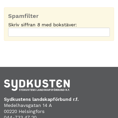
Spamfilter
Skriv siffran 8 med bokstäver:
Sydkustens landskapförbund r.f.
Medelhavsgatan 14 A
00220 Helsingfors
044-733 47 20