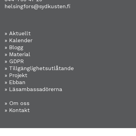
helsingfors@sydkusten.fi
» Aktuellt
» Kalender
» Blogg
» Material
» GDPR
» Tillgänglighetsutlåtande
» Projekt
»
Ebban
» Läsambassadörerna
» Om oss
» Kontakt