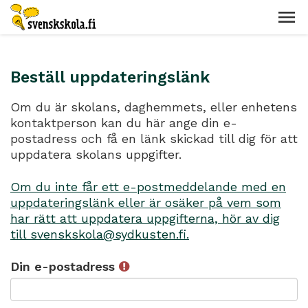
Beställ uppdateringslänk
Om du är skolans, daghemmets, eller enhetens
kontaktperson kan du här ange din e-
postadress och få en länk skickad till dig för att
uppdatera skolans uppgifter.
Om du inte får ett e-postmeddelande med en
uppdateringslänk eller är osäker på vem som
har rätt att uppdatera uppgifterna, hör av dig
till svenskskola@sydkusten.fi.
Din e-postadress