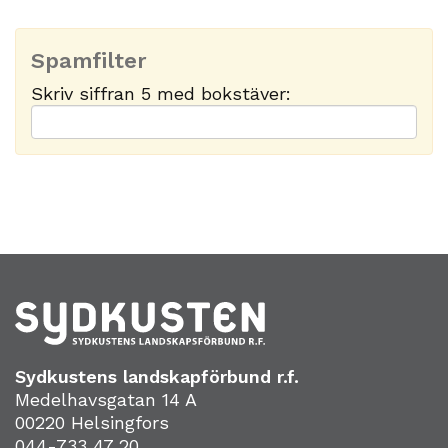
Spamfilter
Skriv siffran 5 med bokstäver:
Sydkustens landskapförbund r.f.
Medelhavsgatan 14 A
00220 Helsingfors
044-733 47 20