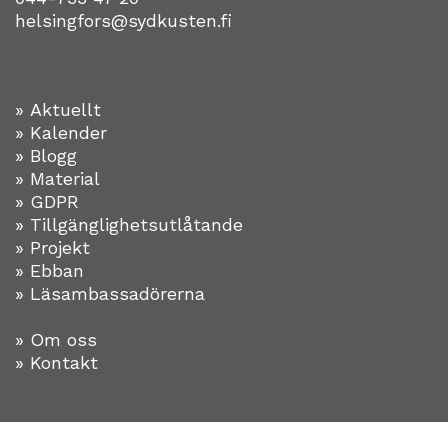
helsingfors@sydkusten.fi
» Aktuellt
» Kalender
» Blogg
» Material
» GDPR
» Tillgänglighetsutlåtande
» Projekt
»
Ebban
» Läsambassadörerna
» Om oss
» Kontakt