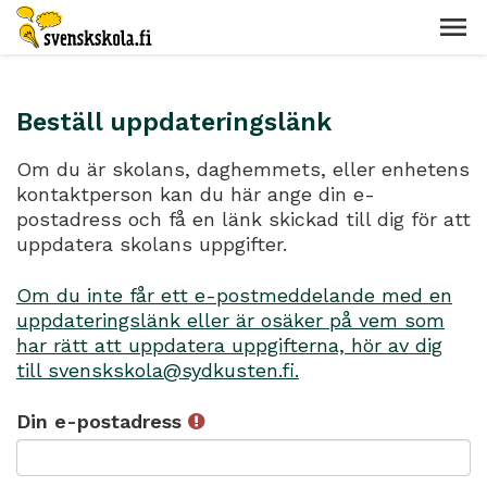
Beställ uppdateringslänk
Om du är skolans, daghemmets, eller enhetens
kontaktperson kan du här ange din e-
postadress och få en länk skickad till dig för att
uppdatera skolans uppgifter.
Om du inte får ett e-postmeddelande med en
uppdateringslänk eller är osäker på vem som
har rätt att uppdatera uppgifterna, hör av dig
till svenskskola@sydkusten.fi.
Din e-postadress