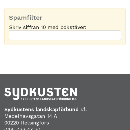
Spamfilter
Skriv siffran 10 med bokstäver:
Sydkustens landskapförbund r.f.
Medelhavsgatan 14 A
00220 Helsingfors
044-733 47 20