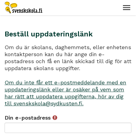
Beställ uppdateringslänk
Om du är skolans, daghemmets, eller enhetens
kontaktperson kan du här ange din e-
postadress och få en länk skickad till dig för att
uppdatera skolans uppgifter.
Om du inte får ett e-postmeddelande med en
uppdateringslänk eller är osäker på vem som
har rätt att uppdatera uppgifterna, hör av dig
till svenskskola@sydkusten.fi.
Din e-postadress