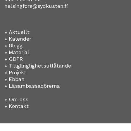
helsingfors@sydkusten.fi
» Aktuellt
» Kalender
» Blogg
» Material
» GDPR
» Tillgänglighetsutlåtande
» Projekt
»
Ebban
» Läsambassadörerna
» Om oss
» Kontakt