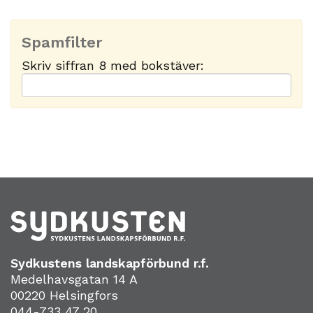
Spamfilter
Skriv siffran 8 med bokstäver:
Sydkustens landskapförbund r.f.
Medelhavsgatan 14 A
00220 Helsingfors
044-733 47 20