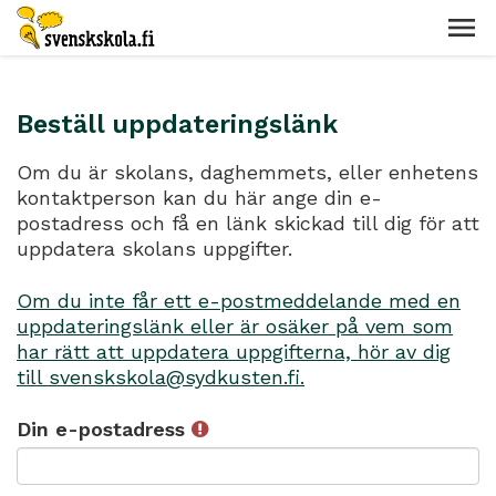
Beställ uppdateringslänk
Om du är skolans, daghemmets, eller enhetens
kontaktperson kan du här ange din e-
postadress och få en länk skickad till dig för att
uppdatera skolans uppgifter.
Om du inte får ett e-postmeddelande med en
uppdateringslänk eller är osäker på vem som
har rätt att uppdatera uppgifterna, hör av dig
till svenskskola@sydkusten.fi.
Din e-postadress