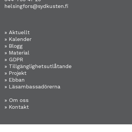
helsingfors@sydkusten.fi
» Aktuellt
» Kalender
» Blogg
» Material
» GDPR
» Tillgänglighetsutlåtande
» Projekt
»
Ebban
» Läsambassadörerna
» Om oss
» Kontakt