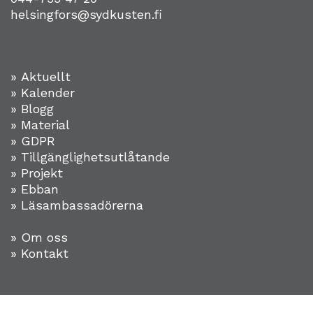
helsingfors@sydkusten.fi
» Aktuellt
» Kalender
» Blogg
» Material
» GDPR
» Tillgänglighetsutlåtande
» Projekt
»
Ebban
» Läsambassadörerna
» Om oss
» Kontakt