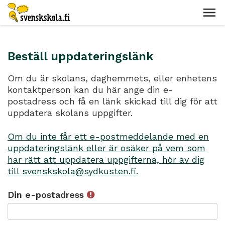
Beställ uppdateringslänk
Om du är skolans, daghemmets, eller enhetens
kontaktperson kan du här ange din e-
postadress och få en länk skickad till dig för att
uppdatera skolans uppgifter.
Om du inte får ett e-postmeddelande med en
uppdateringslänk eller är osäker på vem som
har rätt att uppdatera uppgifterna, hör av dig
till svenskskola@sydkusten.fi.
Din e-postadress