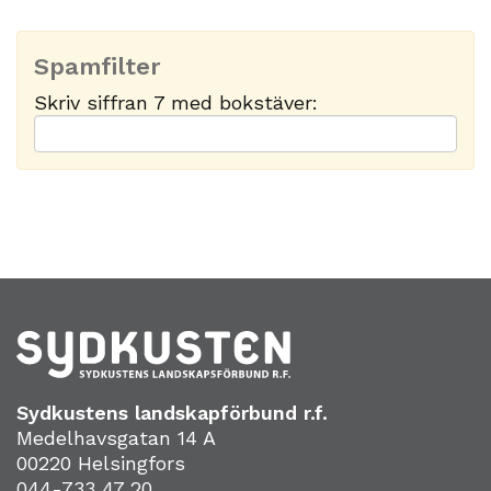
Spamfilter
Skriv siffran 7 med bokstäver:
Sydkustens landskapförbund r.f.
Medelhavsgatan 14 A
00220 Helsingfors
044-733 47 20