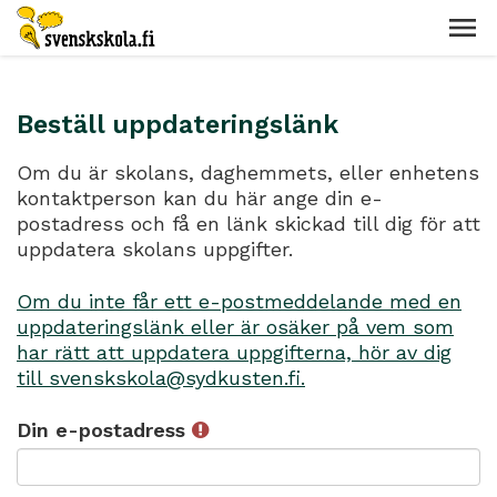
Beställ uppdateringslänk
Om du är skolans, daghemmets, eller enhetens
kontaktperson kan du här ange din e-
postadress och få en länk skickad till dig för att
uppdatera skolans uppgifter.
Om du inte får ett e-postmeddelande med en
uppdateringslänk eller är osäker på vem som
har rätt att uppdatera uppgifterna, hör av dig
till svenskskola@sydkusten.fi.
Din e-postadress