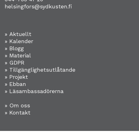
helsingfors@sydkusten.fi
» Aktuellt
» Kalender
» Blogg
» Material
» GDPR
» Tillgänglighetsutlåtande
» Projekt
»
Ebban
» Läsambassadörerna
» Om oss
» Kontakt