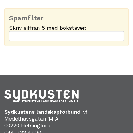
Spamfilter
Skriv siffran 5 med bokstäver:
Sydkustens landskapförbund r.f.
Medelhavsgatan 14 A
00220 Helsingfors
044-733 47 20