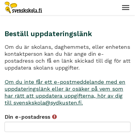
Beställ uppdateringslänk
Om du är skolans, daghemmets, eller enhetens
kontaktperson kan du här ange din e-
postadress och få en länk skickad till dig för att
uppdatera skolans uppgifter.
Om du inte får ett e-postmeddelande med en
uppdateringslänk eller är osäker på vem som
har rätt att uppdatera uppgifterna, hör av dig
till svenskskola@sydkusten.fi.
Din e-postadress