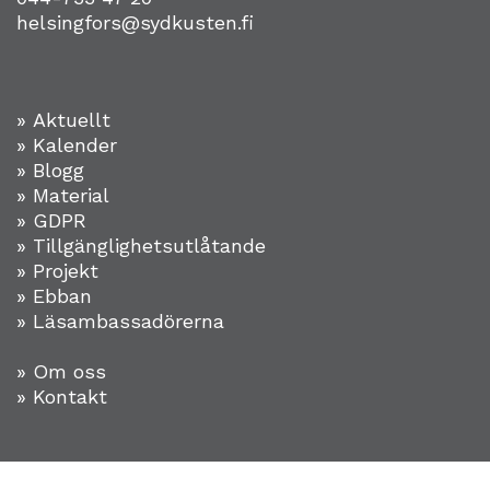
helsingfors@sydkusten.fi
» Aktuellt
» Kalender
» Blogg
» Material
» GDPR
» Tillgänglighetsutlåtande
» Projekt
»
Ebban
» Läsambassadörerna
» Om oss
» Kontakt